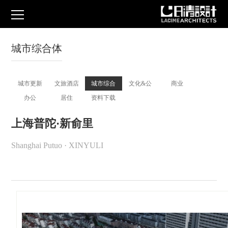
城市综合体
城市更新
文旅酒店
城市综合
文化&公
商业
办公
居住
资料下载
体
共
上海普陀·新俞里
Shanghai Putuo · XINYULI